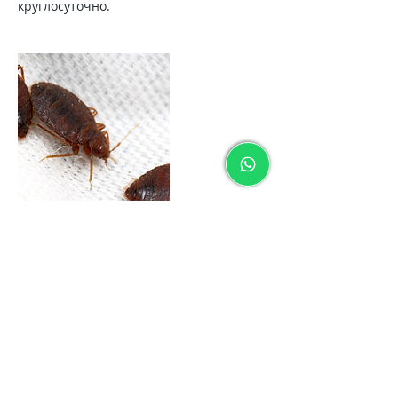
круглосуточно.
Контакты
380673947849
dez.express777@gmail.com
1-й переулок Амундсена, Odesa, Odesa
Oblast, Ukraine