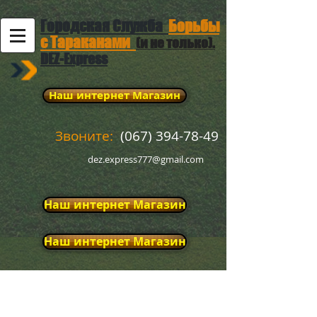
Городская Служба
Борьбы
с Тараканами
(и не только).
DEZ-Express
Наш интернет Магазин
Звоните:
(067) 394-78-49
dez.express777@gmail.com
Наш интернет Магазин
Наш интернет Магазин